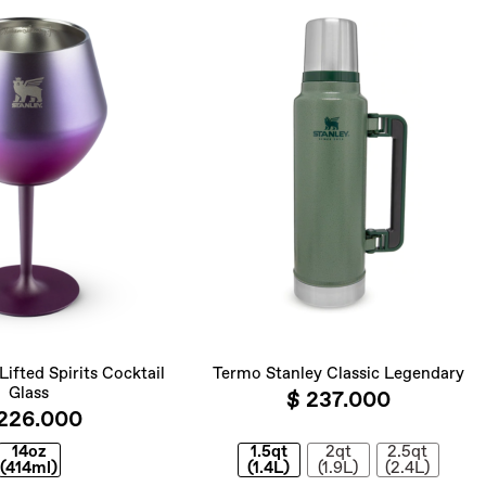
ifted Spirits Cocktail
Termo Stanley Classic Legendary
Glass
$ 237.000
226.000
14oz
1.5qt
2qt
2.5qt
(414ml)
(1.4L)
(1.9L)
(2.4L)