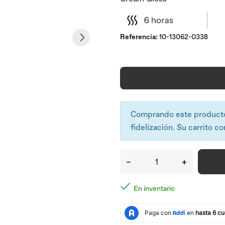
Referencia:
10-13062-0338
Comprando este product
fidelización. Su carrito co
–
+

En inventario