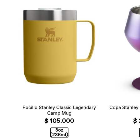
Pocillo Stanley Classic Legendary
Copa Stanley L
Camp Mug
$ 105.000
$ 
8oz
(236ml)