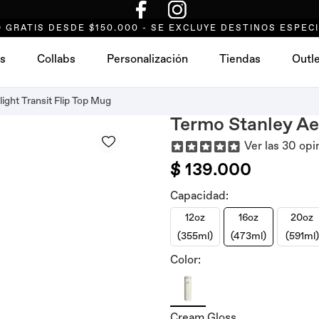
 GRATIS DESDE $150.000 - SE EXCLUYE DESTINOS ESPEC
s
Collabs
Personalización
Tiendas
Outl
ight Transit Flip Top Mug
Termo Stanley Aer
Ver las 30 opi
$ 139.000
Capacidad:
12oz
16oz
20oz
(355ml)
(473ml)
(591ml)
Color:
Cream Gloss