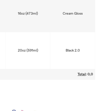
16oz (473ml)
Cream Gloss
20oz (591ml)
Black 2.0
Total
:
0,0