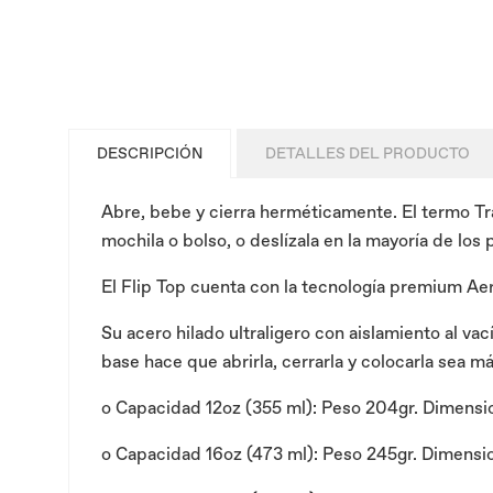
DESCRIPCIÓN
DETALLES DEL PRODUCTO
Abre, bebe y cierra herméticamente. El termo Tra
mochila o bolso, o deslízala en la mayoría de los p
El Flip Top cuenta con la tecnología premium Aer
Su acero hilado ultraligero con aislamiento al vac
base hace que abrirla, cerrarla y colocarla sea má
o
Capacidad 12oz (355 ml): Peso 204gr. Dimensione
o
Capacidad 16oz (473 ml): Peso 245gr. Dimensione