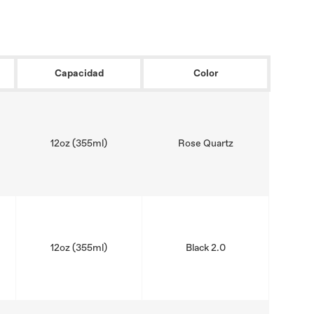
Capacidad
Color
12oz (355ml)
Rose Quartz
12oz (355ml)
Black 2.0