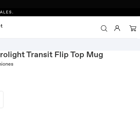
IALES.
et
olight Transit Flip Top Mug
niones