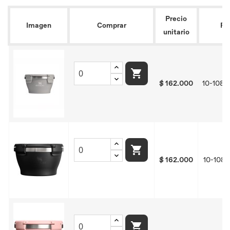
Precio
Imagen
Comprar
Re
unitario

$ 162.000
10-1083

$ 162.000
10-1083
