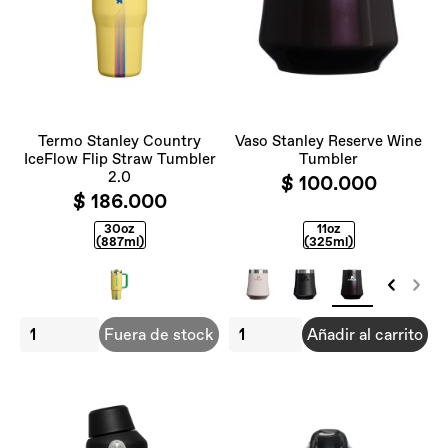
Termo Stanley Country
Vaso Stanley Reserve Wine
IceFlow Flip Straw Tumbler
Tumbler
2.0
$ 100.000
$ 186.000
30oz
11oz
(887ml)
(325ml)
Fuera de stock
Añadir al carrito