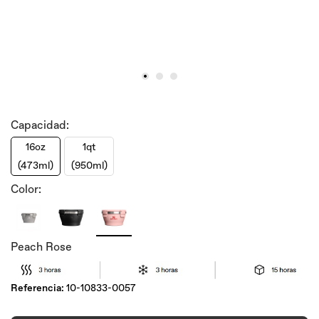
Capacidad:
16oz
1qt
(473ml)
(950ml)
Color:
Peach Rose
Referencia:
10-10833-0057