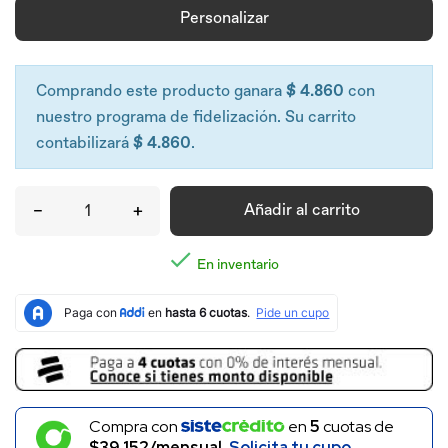
Personalizar
Comprando este producto ganara
$ 4.860
con
nuestro programa de fidelización. Su carrito
contabilizará
$ 4.860
.
–
+
Añadir al carrito

En inventario
Compra con
en
5
cuotas de
$39.152/mensual.
Solicita tu cupo.