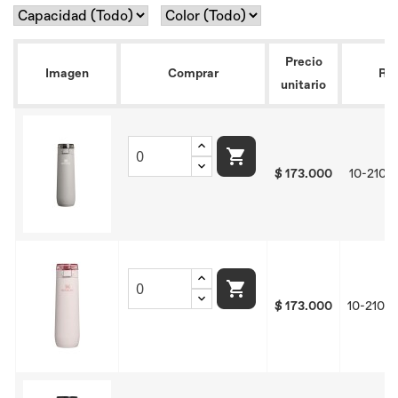
Precio
Imagen
Comprar
Ref
unitario

$ 173.000
10-2104

$ 173.000
10-2104