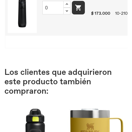

$ 173.000
10-2104
Los clientes que adquirieron
este producto también
compraron: