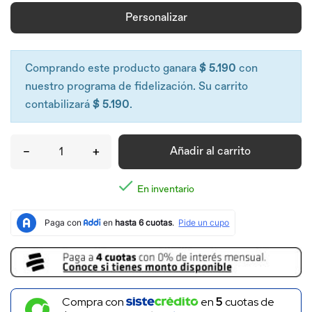
Personalizar
Comprando este producto ganara
$ 5.190
con
nuestro programa de fidelización. Su carrito
contabilizará
$ 5.190
.
–
+
Añadir al carrito

En inventario
Compra con
en
5
cuotas de