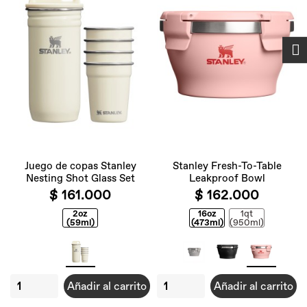
FILTRAR
Juego de copas Stanley
Stanley Fresh-To-Table
Nesting Shot Glass Set
Leakproof Bowl
$ 161.000
$ 162.000
2oz
16oz
1qt
(59ml)
(473ml)
(950ml)
Añadir al carrito
Añadir al carrito