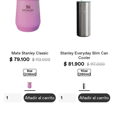
Mate Stanley Classic
Stanley Everyday Slim Can
Cooler
$ 79.100
$ 113.000
$ 81.900
$ 117.000
8oz
10oz
(236ml)
(290ml)
Añadir al carrito
Añadir al carrito