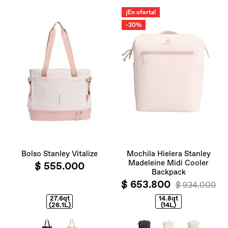
¡En oferta!
-30%
Bolso Stanley Vitalize
Mochila Hielera Stanley
Madeleine Midi Cooler
$ 555.000
Backpack
$ 653.800
$ 934.000
27.6qt
14.8qt
(26.1L)
(14L)