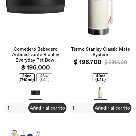
Comedero Bebedero
Termo Stanley Classic Mate
Antideslizante Stanley
System
Everyday Pet Bowl
$ 196.700
$ 281.000
$ 196.000
24oz
48oz
40oz
(710ml)
(1.4L)
(1.2L)
Añadir al carrito
Añadir al carrito