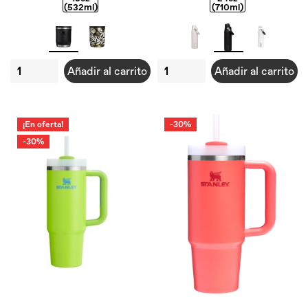
(532ml)
(710ml)
Añadir al carrito
Añadir al carrito
¡En oferta!
-30%
-30%