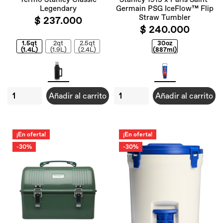
Legendary
Germain PSG IceFlow™ Flip
Straw Tumbler
$ 237.000
$ 240.000
1.5qt
2qt
2.5qt
30oz
(1.4L)
(1.9L)
(2.4L)
(887ml)
Añadir al carrito
Añadir al carrito
¡En oferta!
¡En oferta!
-30%
-30%