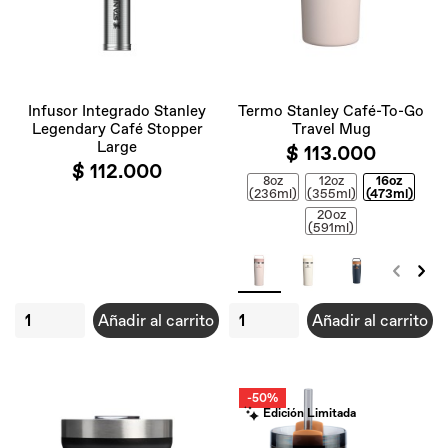
Infusor Integrado Stanley
Termo Stanley Café-To-Go
Legendary Café Stopper
Travel Mug
Large
$ 113.000
$ 112.000
8oz
12oz
16oz
(236ml)
(355ml)
(473ml)
20oz
(591ml)
Añadir al carrito
Añadir al carrito
-50%
Edición Limitada