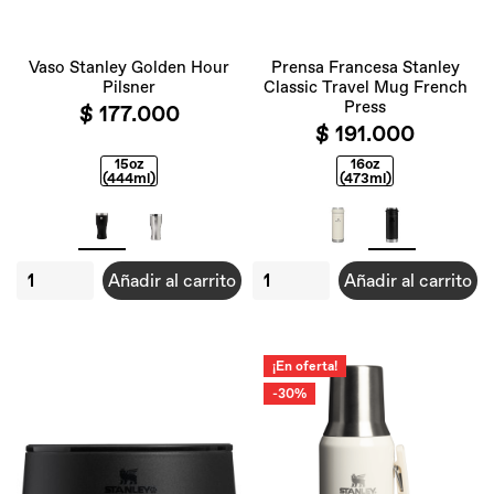
Vaso Stanley Golden Hour
Prensa Francesa Stanley
Pilsner
Classic Travel Mug French
Press
$ 177.000
$ 191.000
15oz
16oz
(444ml)
(473ml)
Añadir al carrito
Añadir al carrito
¡En oferta!
-30%