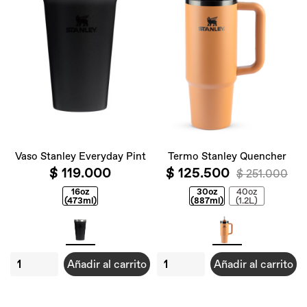
Vaso Stanley Everyday Pint
Termo Stanley Quencher
$ 119.000
$ 125.500
$ 251.000
16oz
30oz
40oz
(473ml)
(887ml)
(1.2L)
Añadir al carrito
Añadir al carrito