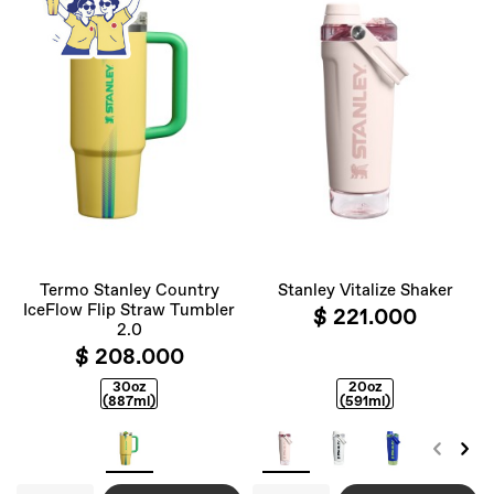
Termo Stanley Country
Stanley Vitalize Shaker
IceFlow Flip Straw Tumbler
$ 221.000
2.0
$ 208.000
30oz
20oz
(887ml)
(591ml)