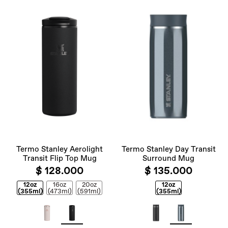
Termo Stanley Aerolight
Termo Stanley Day Transit
Transit Flip Top Mug
Surround Mug
$ 128.000
$ 135.000
12oz
16oz
20oz
12oz
(355ml)
(473ml)
(591ml)
(355ml)