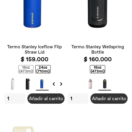
Termo Stanley Iceflow Flip
Termo Stanley Wellspring
Straw Lid
Bottle
$ 159.000
$ 160.000
16oz
24oz
16oz
(473ml)
(710ml)
(473ml)
Añadir al carrito
Añadir al carrito