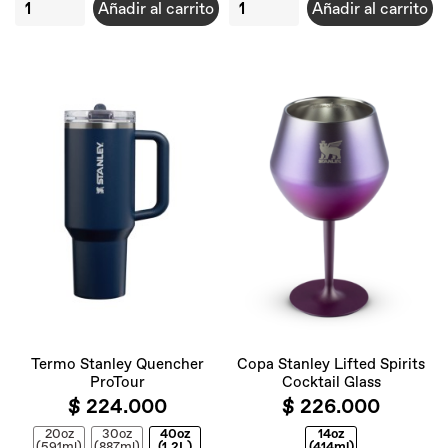
Añadir al carrito
Añadir al carrito
Termo Stanley Quencher
Copa Stanley Lifted Spirits
ProTour
Cocktail Glass
$ 224.000
$ 226.000
20oz
30oz
40oz
14oz
(591ml)
(887ml)
(1.2L)
(414ml)