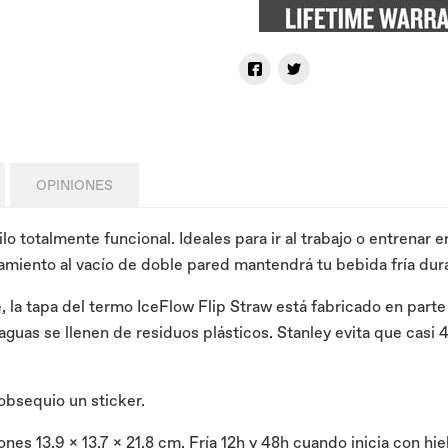
OPINIONES
 totalmente funcional. Ideales para ir al trabajo o entrenar e
slamiento al vacío de doble pared mantendrá tu bebida fría dur
le, la tapa del termo IceFlow Flip Straw está fabricado en par
guas se llenen de residuos plásticos. Stanley evita que casi 
obsequio un sticker.
s 13.9 x 13.7 x 21.8 cm. Fría 12h y 48h cuando inicia con hie