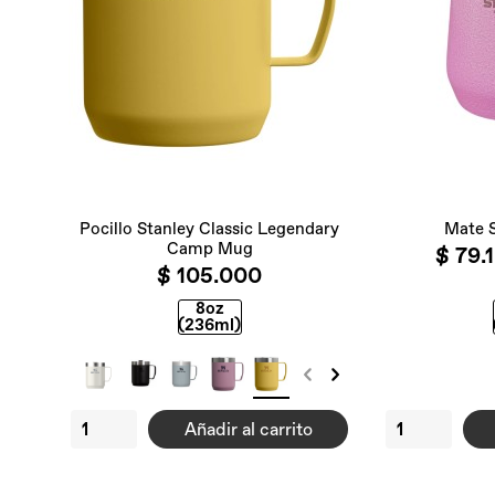
Pocillo Stanley Classic Legendary
Mate S
Camp Mug
$ 79.
$ 105.000
8oz
(236ml)
Añadir al carrito