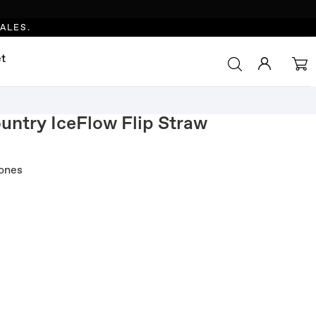
IALES.
et
untry IceFlow Flip Straw
iones