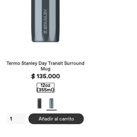
Termo Stanley Day Transit Surround
Mug
$ 135.000
12oz
(355ml)
Añadir al carrito