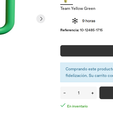
Team Yellow Green
Referencia:
10-12485-1715
Comprando este product
fidelización. Su carrito co
–
+

En inventario