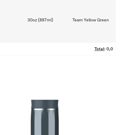
30oz (887ml)
Team Yellow Green
Total
:
0,0