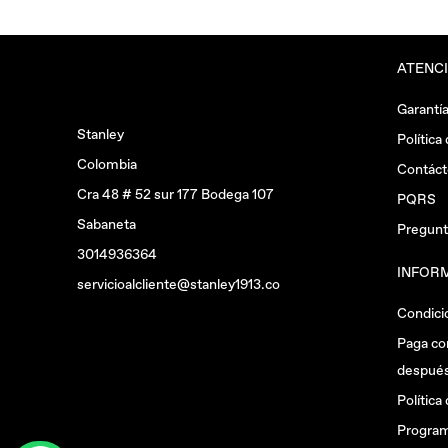
ATENCI
Garantí
Stanley
Política
Colombia
Contác
Cra 48 # 52 sur 177 Bodega 107
PQRS
Sabaneta
Pregunt
3014936364
INFOR
servicioalcliente@stanley1913.co
Condici
Paga co
después
Política
Program