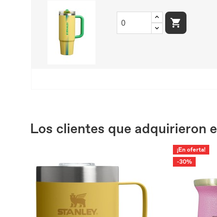

Los clientes que adquirieron
¡En oferta!
-30%