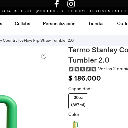
 GRATIS DESDE $150.000 - SE EXCLUYE DESTINOS ESPEC
s
Collabs
Personalización
Tiendas
Outl
 Country IceFlow Flip Straw Tumbler 2.0
Termo Stanley Co
Tumbler 2.0
Ver las 2 opin
$ 186.000
Capacidad:
30oz
(887ml)
Color: