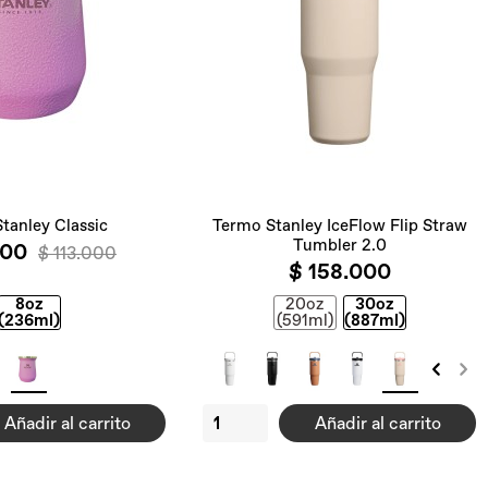
tanley Classic
Termo Stanley IceFlow Flip Straw
Tumbler 2.0
100
$ 113.000
$ 158.000
8oz
20oz
30oz
(236ml)
(591ml)
(887ml)
Añadir al carrito
Añadir al carrito