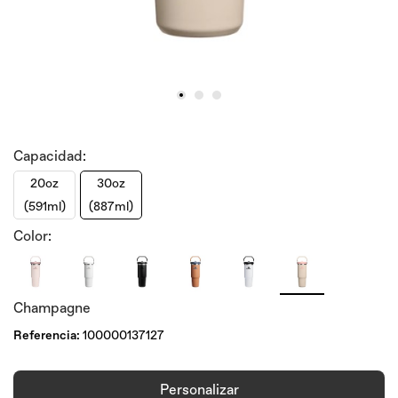
Capacidad:
20oz
30oz
(591ml)
(887ml)
Color:
Champagne
Referencia:
100000137127
Personalizar