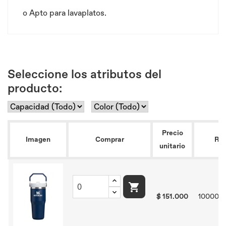
o
Apto para lavaplatos.
Seleccione los atributos del
producto:
Precio
Imagen
Comprar
Ref
unitario

$ 151.000
1000001