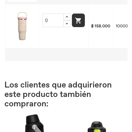

$ 158.000
1000001
Los clientes que adquirieron
este producto también
compraron: