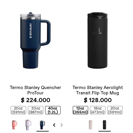
Termo Stanley Quencher
Termo Stanley Aerolight
ProTour
Transit Flip Top Mug
$ 224.000
$ 128.000
20oz
30oz
40oz
12oz
16oz
20oz
(591ml)
(887ml)
(1.2L)
(355ml)
(473ml)
(591ml)